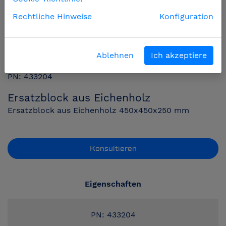
Rechtliche Hinweise
Konfiguration
Ablehnen
Ich akzeptiere
PN: 433204
Ersatzblock aus Eichenholz
Ersatzblock aus Eichenholz 450x450x250 mm
Konsultieren
Eigenschaften
PN: 433204