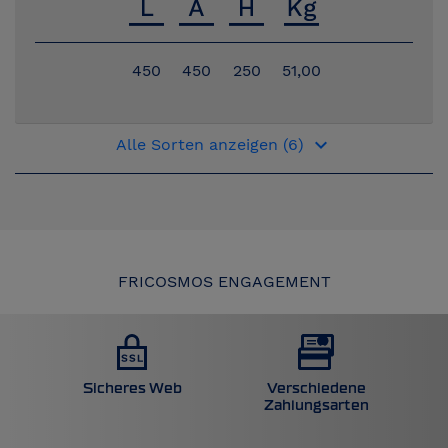
450
450
250
51,00
keyboard_arrow_down
Alle Sorten anzeigen (6)
FRICOSMOS ENGAGEMENT
Sicheres Web
Verschiedene
Zahlungsarten