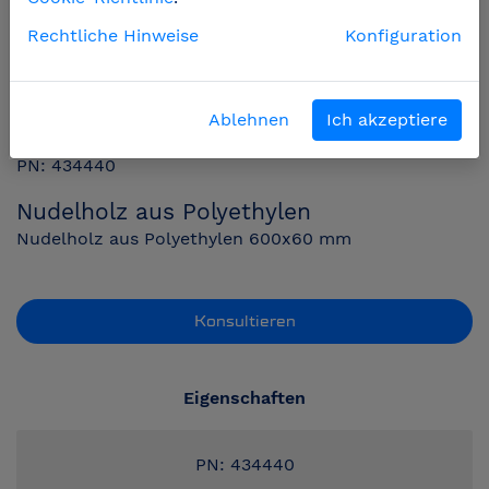
Rechtliche Hinweise
Konfiguration
Ablehnen
Ich akzeptiere
PN: 434440
Nudelholz aus Polyethylen
Nudelholz aus Polyethylen 600x60 mm
Konsultieren
Eigenschaften
PN: 434440