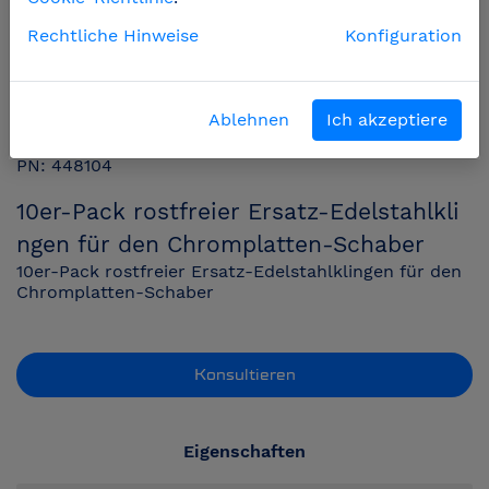
Rechtliche Hinweise
Konfiguration
Ablehnen
Ich akzeptiere
PN: 448104
10er-Pack rostfreier Ersatz-Edelstahlkli
ngen für den Chromplatten-Schaber
10er-Pack rostfreier Ersatz-Edelstahlklingen für den
Chromplatten-Schaber
Konsultieren
Eigenschaften