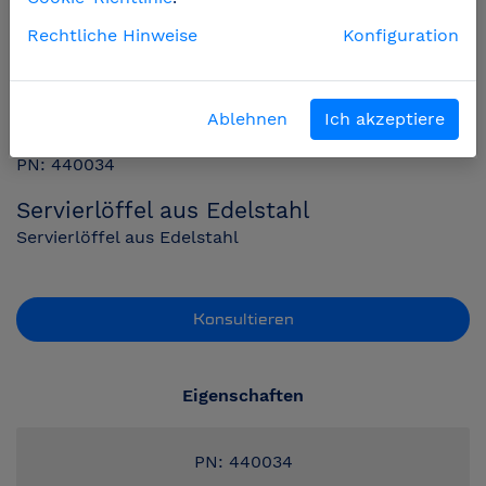
Rechtliche Hinweise
Konfiguration
Ablehnen
Ich akzeptiere
PN: 440034
Servierlöffel aus Edelstahl
Servierlöffel aus Edelstahl
Konsultieren
Eigenschaften
PN: 440034