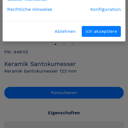
Rechtliche Hinweise
Konfiguration
Ablehnen
Ich akzeptiere
PN: 446112
Keramik Santokumesser
Keramik Santokumesser 123 mm
Konsultieren
Eigenschaften