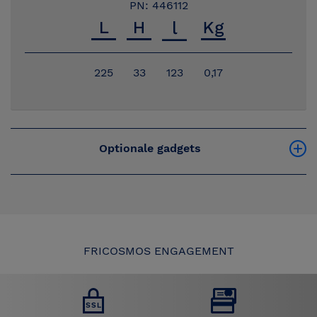
PN: 446112
225
33
123
0,17
Optionale gadgets
FRICOSMOS ENGAGEMENT