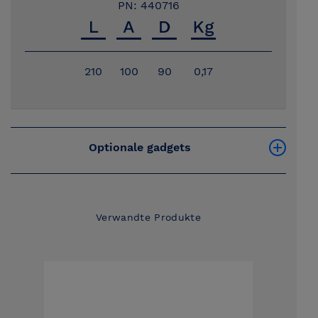
PN: 440716
210
100
90
0,17
Optionale gadgets
Verwandte Produkte