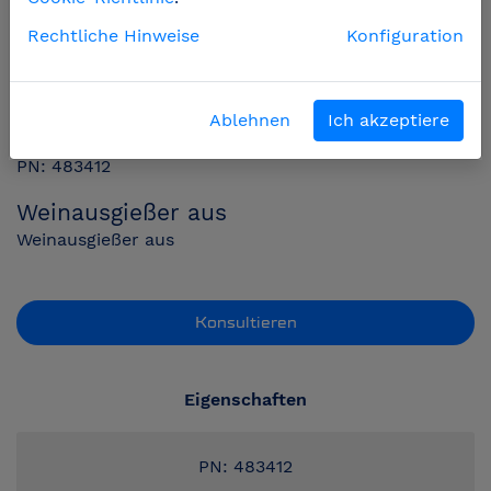
Rechtliche Hinweise
Konfiguration
Ablehnen
Ich akzeptiere
PN: 483412
Weinausgießer aus
Weinausgießer aus
Konsultieren
Eigenschaften
PN: 483412