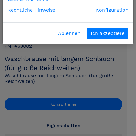
Rechtliche Hinweise
Konfiguration
Ablehnen
Ich akzeptiere
PN: 463002
Waschbrause mit langem Schlauch
(für gro ße Reichweiten)
Waschbrause mit langem Schlauch (für große
Reichweiten)
Konsultieren
Eigenschaften