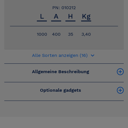
PN: 010212
1000
400
35
3,40
keyboard_arrow_down
Alle Sorten anzeigen (16)
Allgemeine Beschreibung
Optionale gadgets