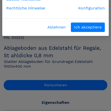
Rechtliche Hinweise
Konfiguration
Ablehnen
Ich akzeptiere
PN: 010212
Ablageboden aus Edelstahl für Regale,
St ahldicke 0,8 mm
Glatter Ablageboden für Grundregal Edelstahl
1000x400 mm
Konsultieren
Eigenschaften