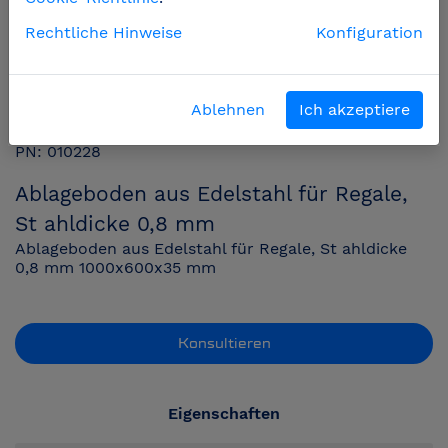
Rechtliche Hinweise
Konfiguration
Ablehnen
Ich akzeptiere
PN: 010228
Ablageboden aus Edelstahl für Regale,
St ahldicke 0,8 mm
Ablageboden aus Edelstahl für Regale, St ahldicke
0,8 mm 1000x600x35 mm
Konsultieren
Eigenschaften