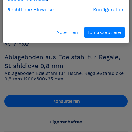
Rechtliche Hinweise
Konfiguration
Ablehnen
Ich akzeptiere
PN: 010230
Ablageboden aus Edelstahl für Regale,
St ahldicke 0,8 mm
Ablageboden Edelstahl für Tische, RegaleStahldicke
0,8 mm 1200x600x35 mm
Konsultieren
Eigenschaften