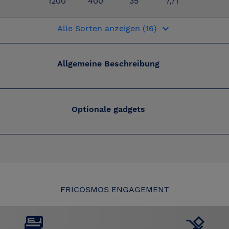
1200
400
35
7,71
keyboard_arrow_down
Alle Sorten anzeigen (16)
Allgemeine Beschreibung
Optionale gadgets
FRICOSMOS ENGAGEMENT