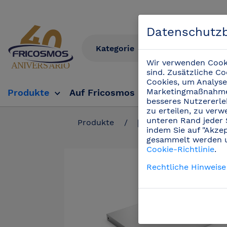
Datenschutz
Wir verwenden Cooki
sind. Zusätzliche C
Cookies, um Analys
Marketingmaßnahmen
Produkte
Auf Fricosmos
Fricosmos Tv
Ve
besseres Nutzererleb
zu erteilen, zu ver
unteren Rand jeder 
Produkte
/
Regale aus Edelstah
indem Sie auf "Akze
gesammelt werden un
Cookie-Richtlinie
.
Rechtliche Hinweise