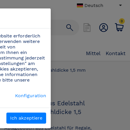
Deutsch
0
bsite erforderlich
verwenden weitere
eit von
m Ihnen ein
Mittel
Kontakt
Zustimmung jederzeit
instellungen" am
ies akzeptieren,
lstahl für Regale, St ahldicke 1,5 mm
che Informationen
 bitte unsere
PN:
010414
Konfiguration
Ablageboden aus Edelstahl
für Regale, St ahldicke 1,5
n
Ich akzeptiere
mm
Ablageboden aus Edelstahl für Regale,