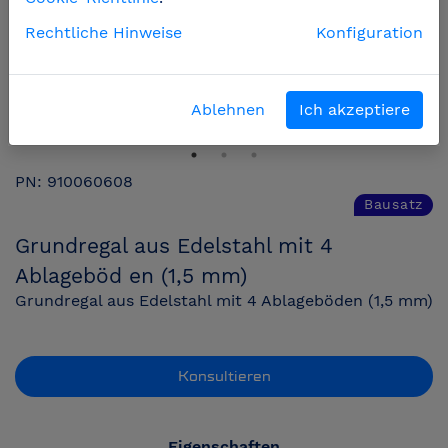
Rechtliche Hinweise
Konfiguration
Ablehnen
Ich akzeptiere
PN: 910060608
Bausatz
Grundregal aus Edelstahl mit 4
Ablageböd en (1,5 mm)
Grundregal aus Edelstahl mit 4 Ablageböden (1,5 mm)
Konsultieren
Eigenschaften