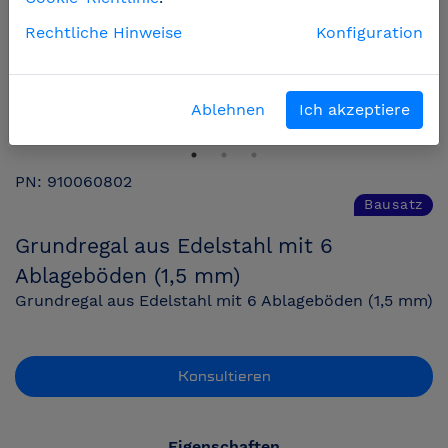
Rechtliche Hinweise
Konfiguration
Ablehnen
Ich akzeptiere
PN: 910060802
Bausatz
Grundregal aus Edelstahl mit 6
Ablageböden (1,5 mm)
Grundregal aus Edelstahl mit 6 Ablageböden (1,5 mm)
Konsultieren
Eigenschaften