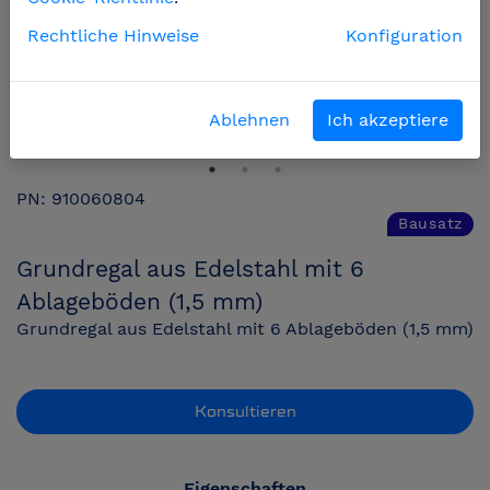
Rechtliche Hinweise
Konfiguration
Ablehnen
Ich akzeptiere
PN: 910060804
Bausatz
Grundregal aus Edelstahl mit 6
Ablageböden (1,5 mm)
Grundregal aus Edelstahl mit 6 Ablageböden (1,5 mm)
Konsultieren
Eigenschaften