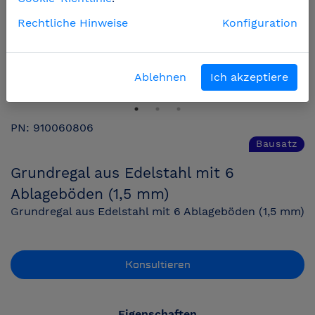
Rechtliche Hinweise
Konfiguration
Ablehnen
Ich akzeptiere
PN: 910060806
Bausatz
Grundregal aus Edelstahl mit 6
Ablageböden (1,5 mm)
Grundregal aus Edelstahl mit 6 Ablageböden (1,5 mm)
Konsultieren
Eigenschaften