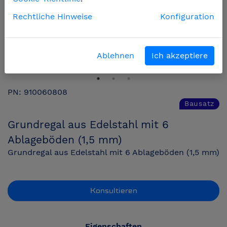
Rechtliche Hinweise
Konfiguration
Ablehnen
Ich akzeptiere
PN: 910060808
Bausatz
Grundregal aus Edelstahl mit 6
Ablageböden (1,5 mm)
Grundregal aus Edelstahl mit 6 Ablageböden (1,5 mm)
Konsultieren
Eigenschaften