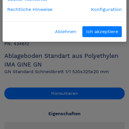
Rechtliche Hinweise
Konfiguration
Ablehnen
Ich akzeptiere
PN: 434612
Ablageboden Standart aus Polyethylen
IMA GINE GN
GN Standard Schneidbrett 1/1 530x325x20 mm
Konsultieren
Eigenschaften