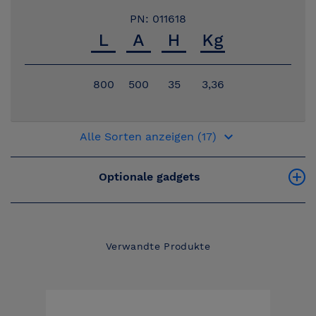
PN: 011618
800
500
35
3,36
keyboard_arrow_down
Alle Sorten anzeigen (17)
Optionale gadgets
Verwandte Produkte