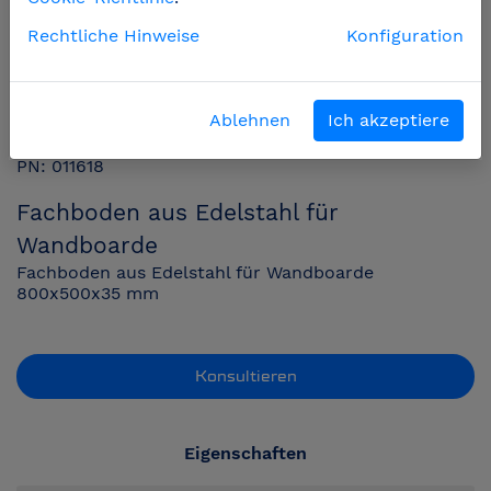
Rechtliche Hinweise
Konfiguration
Ablehnen
Ich akzeptiere
PN: 011618
Fachboden aus Edelstahl für
Wandboarde
Fachboden aus Edelstahl für Wandboarde
800x500x35 mm
Konsultieren
Eigenschaften