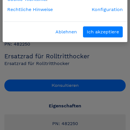
Rechtliche Hinweise
Konfiguration
Ablehnen
Ich akzeptiere
PN: 482250
Ersatzrad für Rolltritthocker
Ersatzrad für Rolltritthocker
Konsultieren
Eigenschaften
PN: 482250