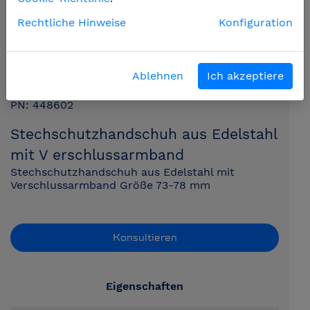
Rechtliche Hinweise
Konfiguration
Ablehnen
Ich akzeptiere
PN: 448602
Stechschutzhandschuh aus Edelstahl
mit V erschlussarmband
Stechschutzhandschuh aus Edelstahl mit
Verschlussarmband Größe 73-78 mm
Konsultieren
Eigenschaften