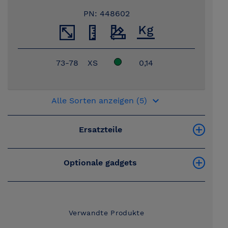
PN: 448602
73-78
XS
0,14
keyboard_arrow_down
Alle Sorten anzeigen (5)
Ersatzteile
Optionale gadgets
Verwandte Produkte