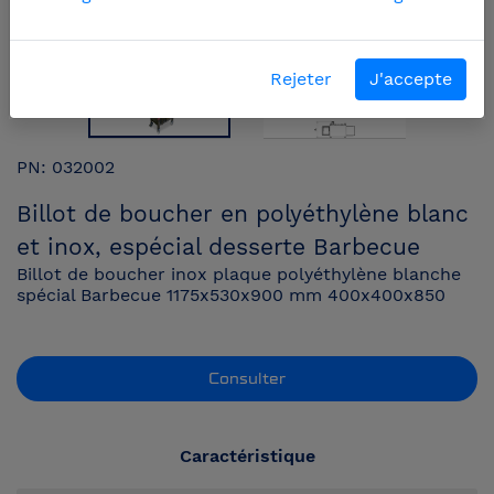
Rejeter
J'accepte
PN: 032002
Billot de boucher en polyéthylène blanc
et inox, espécial desserte Barbecue
Billot de boucher inox plaque polyéthylène blanche
spécial Barbecue 1175x530x900 mm 400x400x850
Consulter
Caractéristique