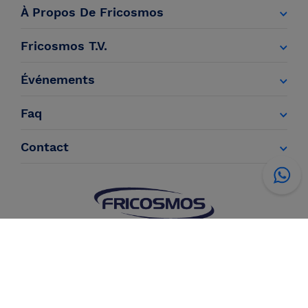
À Propos De Fricosmos
Fricosmos T.V.
Événements
Faq
Contact
Information
Conditions de
Politique de
Politique de
légale
vente
confidentialité
cookies