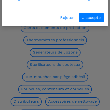
Tue-mouches par grille électrique
Rejeter
J'accepte
Gants et elements de protection
Thermomètres professionnels
Generateurs de l ozone
Stérilisateurs de couteaux
Tue-mouches par piège adhésif
Poubelles, conteneurs et corbeilles
Distributeurs
Accessoires de nettoyage