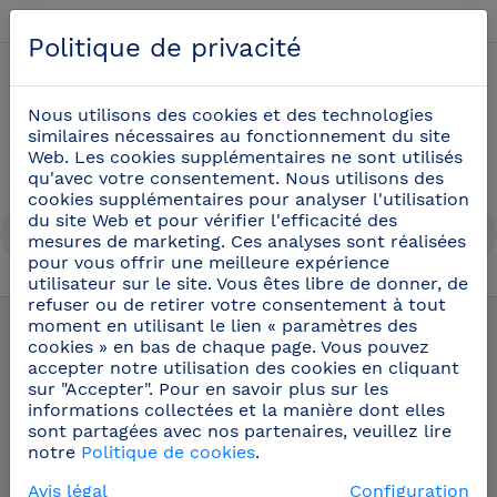
Français
Politique de privacité
0
Nous utilisons des cookies et des technologies
similaires nécessaires au fonctionnement du site
Web. Les cookies supplémentaires ne sont utilisés
qu'avec votre consentement. Nous utilisons des
cookies supplémentaires pour analyser l'utilisation
du site Web et pour vérifier l'efficacité des
mesures de marketing. Ces analyses sont réalisées
pour vous offrir une meilleure expérience
utilisateur sur le site. Vous êtes libre de donner, de
Des-Produits
/
Sécurité et hygiène au travail
refuser ou de retirer votre consentement à tout
moment en utilisant le lien « paramètres des
cookies » en bas de chaque page. Vous pouvez
Sécurité et hygiène
accepter notre utilisation des cookies en cliquant
sur "Accepter". Pour en savoir plus sur les
au travail
informations collectées et la manière dont elles
sont partagées avec nos partenaires, veuillez lire
notre
Politique de cookies
.
Sécurité et hygiène dans le poste de travail.
Avis légal
Configuration