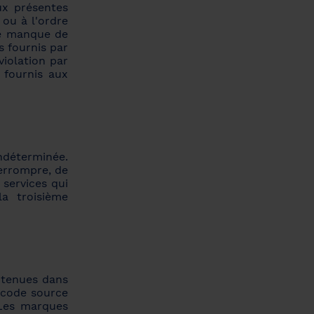
aux présentes
ou à l'ordre
 Le manque de
es fournis par
violation par
 fournis aux
indéterminée.
errompre, de
 services qui
a troisième
ontenues dans
e code source
 Les marques