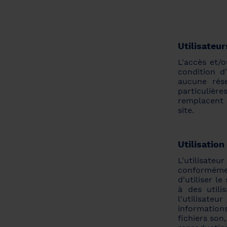
Utilisateur
L'accès et/o
condition d
aucune rése
particulièr
remplacent l
site.
Utilisation
L'utilisateu
conformémen
d'utiliser l
à des utili
l'utilisateu
information
fichiers son