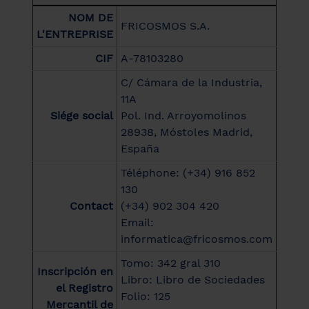
NOM DE
FRICOSMOS S.A.
L'ENTREPRISE
CIF
A-78103280
C/ Cámara de la Industria,
11A
Siége social
Pol. Ind. Arroyomolinos
28938, Móstoles Madrid,
España
Téléphone: (+34) 916 852
130
Contact
(+34) 902 304 420
Email:
informatica@fricosmos.com
Tomo: 342 gral 310
Inscripción en
Libro: Libro de Sociedades
el Registro
Folio: 125
Mercantil de