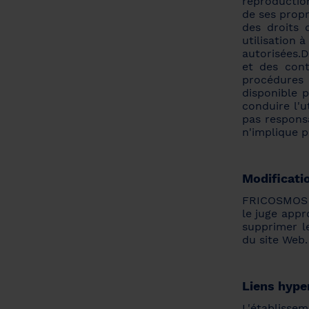
reproduction
de ses propr
des droits 
utilisation 
autorisées.D
et des cont
procédures 
disponible 
conduire l'u
pas responsa
n'implique 
Modificatio
FRICOSMOS S
le juge appr
supprimer le
du site Web.
Liens hype
L'établisse