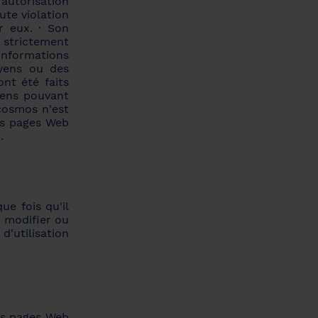
'autorisation
ute violation
r eux. · Son
s strictement
 informations
oyens ou des
nt été faits
iens pouvant
icosmos n'est
ces pages Web
.
e fois qu'il
e modifier ou
d'utilisation
es pages Web