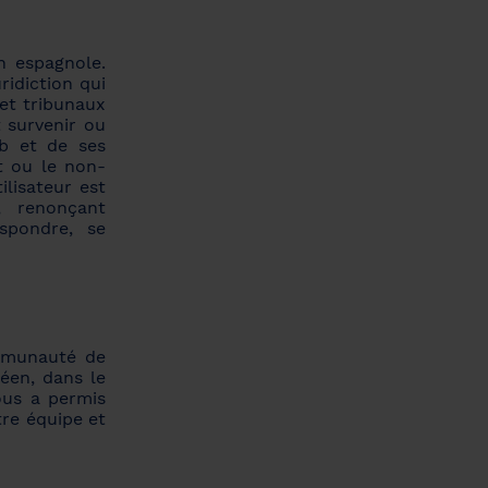
n espagnole.
ridiction qui
 et tribunaux
t survenir ou
eb et de ses
ct ou le non-
ilisateur est
, renonçant
espondre, se
ommunauté de
éen, dans le
ous a permis
tre équipe et