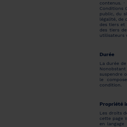
contenus. · 
Conditions 
public, du s
légalité, de 
des tiers et
des tiers d
utilisateurs 
Durée
La durée de 
Nonobstant 
suspendre ou
le compose
condition.
Propriété 
Les droits d
cette page W
en langage 