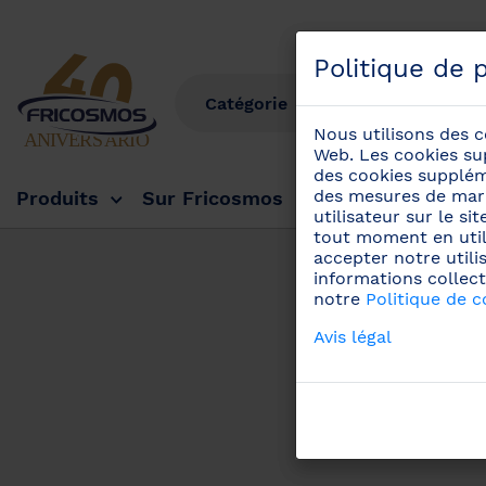
Politique de p
Politique de p
Nous utilisons des c
Nous utilisons des c
Web. Les cookies su
Web. Les cookies su
des cookies suppléme
des cookies suppléme
des mesures de mark
des mesures de mark
Produits
Sur Fricosmos
Tv Fricosmos
Év
utilisateur sur le s
utilisateur sur le s
tout moment en util
tout moment en util
accepter notre utili
accepter notre utili
informations collect
informations collect
notre
notre
Politique de c
Politique de c
Avis légal
Avis légal
Informati