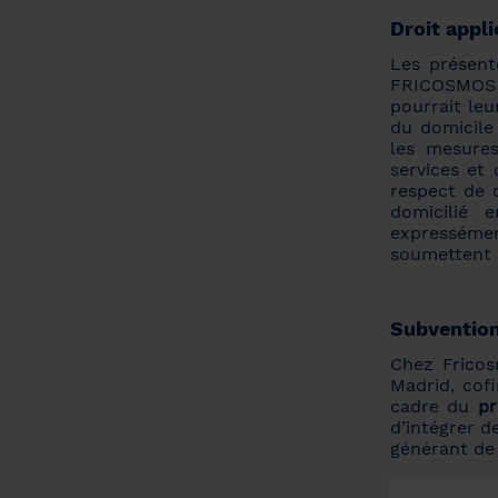
Droit appli
Les présent
FRICOSMOS et
pourrait leu
du domicile 
les mesures
services et 
respect de c
domicilié 
expressémen
soumettent à
Subvention
Chez Fricos
Madrid, cof
cadre du
p
d’intégrer d
générant de