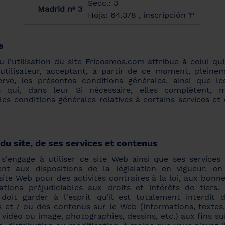
Secc.: 3
Madrid nº 3
Hoja: 64.378 , inscripción 1ª
s
u l'utilisation du site Fricosmos.com attribue à celui qui
'utilisateur, acceptant, à partir de ce moment, pleine
rve, les présentes conditions générales, ainsi que le
es qui, dans leur Si nécessaire, elles complètent, 
es conditions générales relatives à certains services e
 du site, de ses services et contenus
r s'engage à utiliser ce site Web ainsi que ses service
t aux dispositions de la législation en vigueur, en
e site Web pour des activités contraires à la loi, aux bo
sations préjudiciables aux droits et intérêts de tiers
r doit garder à l'esprit qu'il est totalement interdit d
s et / ou des contenus sur le Web (informations, textes,
, vidéo ou image, photographies, dessins, etc.) aux fins sui