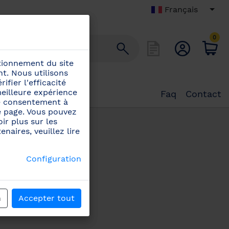
Français
0
ctionnement du site
ctionnement du site
t. Nous utilisons
t. Nous utilisons
ifier l'efficacité
ifier l'efficacité
eilleure expérience
eilleure expérience
Faq
Contact
tre consentement à
tre consentement à
e page. Vous pouvez
e page. Vous pouvez
ir plus sur les
ir plus sur les
naires, veuillez lire
naires, veuillez lire
Configuration
Configuration
de cookies
n
jeter
Accepter tout
J'accepte