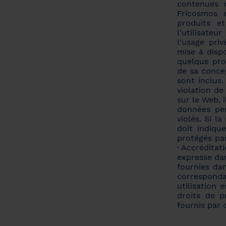
contenues 
Fricosmos é
produits e
l'utilisateu
l'usage priv
mise à dispo
quelque pro
de sa concep
sont inclus.
violation de
sur le Web, 
données per
violés. Si l
doit indique
protégés par
· Accréditat
expresse dan
fournies da
correspond
utilisation 
droits de p
fournis par 