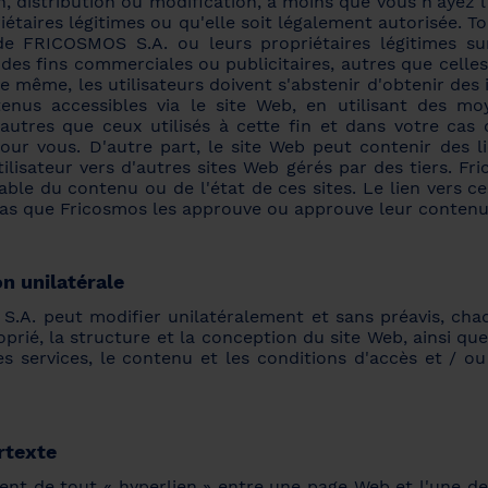
, distribution ou modification, à moins que vous n'ayez l
iétaires légitimes ou qu'elle soit légalement autorisée. To
de FRICOSMOS S.A. ou leurs propriétaires légitimes su
à des fins commerciales ou publicitaires, autres que celle
e même, les utilisateurs doivent s'abstenir d'obtenir des
enus accessibles via le site Web, en utilisant des m
autres que ceux utilisés à cette fin et dans votre cas o
pour vous. D'autre part, le site Web peut contenir des l
tilisateur vers d'autres sites Web gérés par des tiers. Fr
ble du contenu ou de l'état de ces sites. Le lien vers 
pas que Fricosmos les approuve ou approuve leur contenu
n unilatérale
.A. peut modifier unilatéralement et sans préavis, chaqu
oprié, la structure et la conception du site Web, ainsi qu
s services, le contenu et les conditions d'accès et / ou 
rtexte
ment de tout « hyperlien » entre une page Web et l'une d