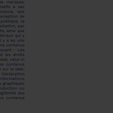
es marques,
latifs à ses
icence, que
'exception de
 publique, la
oitation, par
e, ainsi que
tériaux qui y
il y a eu une
ains contenus
quant : · Les
t les droits
ssé, celui-ci
 des contenus
n sur le Web.
· Déclaration
 informations
s graphiques
oduction ou
égitimité des
aux contenus