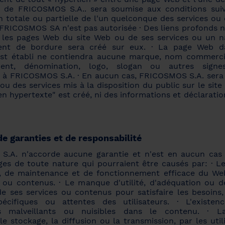
 de FRICOSMOS S.A.. sera soumise aux conditions suiv
n totale ou partielle de l'un quelconque des services ou
 FRICOSMOS SA n'est pas autorisée · Des liens profonds n
c les pages Web du site Web ou de ses services ou un n
ent de bordure sera créé sur eux. · La page Web da
 est établi ne contiendra aucune marque, nom commercia
ement, dénomination, logo, slogan ou autres signes 
 à FRICOSMOS S.A. · En aucun cas, FRICOSMOS S.A. sera
u des services mis à la disposition du public sur le site
ien hypertexte" est créé, ni des informations et déclaratio
e garanties et de responsabilité
.A. n'accorde aucune garantie et n'est en aucun cas
s de toute nature qui pourraient être causés par: · 
té, de maintenance et de fonctionnement efficace du We
s ou contenus. · Le manque d'utilité, d'adéquation ou de
e ses services ou contenus pour satisfaire les besoins, 
pécifiques ou attentes des utilisateurs. · L'existen
 malveillants ou nuisibles dans le contenu. · La
 le stockage, la diffusion ou la transmission, par les util