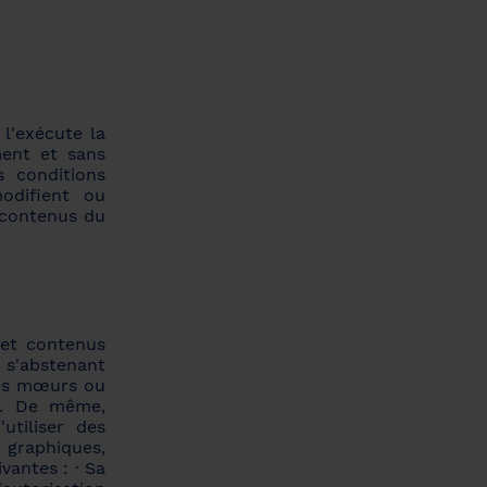
 l'exécute la
ment et sans
s conditions
modifient ou
t contenus du
s et contenus
 s'abstenant
nnes mœurs ou
. . De même,
'utiliser des
 graphiques,
vantes : · Sa