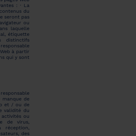
antes : · La
 contenus du
e seront pas
avigateur ou
ns laquelle
l, étiquette
distinctifs
 responsable
 Web à partir
ns qui y sont
 responsable
Le manque de
b et / ou de
 validité du
activités ou
ce de virus,
 réception,
isateurs, des