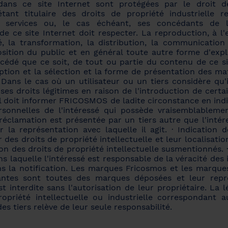
dans ce site Internet sont protégées par le droit d
tant titulaire des droits de propriété industrielle re
t services ou, le cas échéant, ses concédants de l
r de ce site Internet doit respecter. La reproduction, à l
é, la transformation, la distribution, la communication
sition du public et en général toute autre forme d'expl
cédé que ce soit, de tout ou partie du contenu de ce sit
tion et la sélection et la forme de présentation des ma
 Dans le cas où un utilisateur ou un tiers considère qu'
 ses droits légitimes en raison de l'introduction de cert
il doit informer FRICOSMOS de ladite circonstance en indi
sonnelles de l'intéressé qui possède vraisemblablemen
a réclamation est présentée par un tiers autre que l'intére
r la représentation avec laquelle il agit. · Indication
 des droits de propriété intellectuelle et leur localisatio
ion des droits de propriété intellectuelle susmentionnés. 
s laquelle l'intéressé est responsable de la véracité des
ns la notification. Les marques Fricosmos et les marque
antes sont toutes des marques déposées et leur repr
est interdite sans l'autorisation de leur propriétaire. La l
ropriété intellectuelle ou industrielle correspondant 
des tiers relève de leur seule responsabilité.