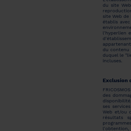
du site Web
reproductio
site Web de
établis ave
environnem
l'hyperlien
d'établiss
appartenant
du contenu o
duquel le "l
incluses.
Exclusion d
FRICOSMOS S
des dommage
disponibili
ses service
Web et/ou d
résultats s
programmes
l'obtention,