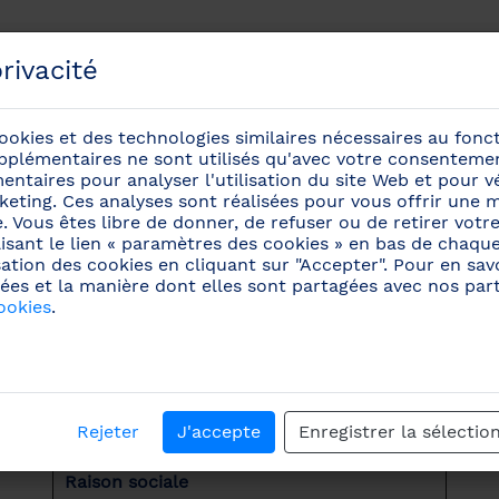
rivacité
rivacité
ookies et des technologies similaires nécessaires au fon
ookies et des technologies similaires nécessaires au fon
pplémentaires ne sont utilisés qu'avec votre consentemen
pplémentaires ne sont utilisés qu'avec votre consentemen
ntaires pour analyser l'utilisation du site Web et pour vér
ntaires pour analyser l'utilisation du site Web et pour vér
eting. Ces analyses sont réalisées pour vous offrir une m
eting. Ces analyses sont réalisées pour vous offrir une m
énements
ite. Vous êtes libre de donner, de refuser ou de retirer vo
ite. Vous êtes libre de donner, de refuser ou de retirer vo
isant le lien « paramètres des cookies » en bas de chaqu
isant le lien « paramètres des cookies » en bas de chaqu
sation des cookies en cliquant sur "Accepter". Pour en savo
sation des cookies en cliquant sur "Accepter". Pour en savo
ées et la manière dont elles sont partagées avec nos parte
ées et la manière dont elles sont partagées avec nos parte
Information légale
ookies
ookies
.
.
on légale
Politique de
Politique 
confidentialité
Rejeter
J'accepte
Enregistrer la sélectio
Re
Raison sociale