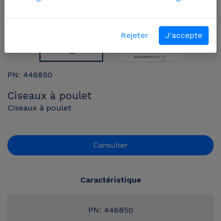
Rejeter
J'accepte
PN: 446850
Ciseaux à poulet
Ciseaux à poulet
Consulter
Caractéristique
PN: 446850