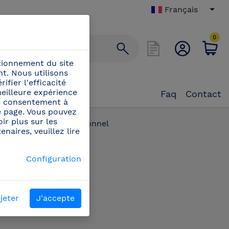
Français
0
ctionnement du site
t. Nous utilisons
ifier l'efficacité
eilleure expérience
Faq
Contact
tre consentement à
e page. Vous pouvez
ir plus sur les
guille lardoire professionnel
naires, veuillez lire
PN:
Configuration
440802
Aiguille lardoire
professionnel
jeter
J'accepte
Aiguille lardoire