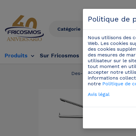
Politique de p
Nous utilisons des c
Web. Les cookies su
des cookies suppléme
des mesures de mark
Produits
Sur Fricosmos
Tv Fricosmos
Év
utilisateur sur le s
tout moment en util
accepter notre utili
Des-Produits
/
Coute
informations collect
notre
Politique de c
Avis légal