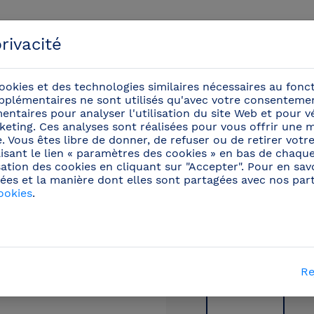
rivacité
ookies et des technologies similaires nécessaires au fon
pplémentaires ne sont utilisés qu'avec votre consentemen
ntaires pour analyser l'utilisation du site Web et pour vér
eting. Ces analyses sont réalisées pour vous offrir une m
énements
ite. Vous êtes libre de donner, de refuser ou de retirer vo
isant le lien « paramètres des cookies » en bas de chaqu
sation des cookies en cliquant sur "Accepter". Pour en savo
aux professionnels
/
Couteaux de chefs
(48)
/
Ai
ées et la manière dont elles sont partagées avec nos parte
ookies
.
Re