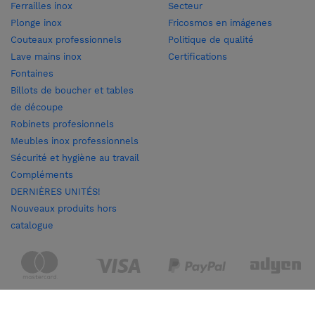
Ferrailles inox
Secteur
Plonge inox
Fricosmos en imágenes
Couteaux professionnels
Politique de qualité
Lave mains inox
Certifications
Fontaines
Billots de boucher et tables
de découpe
Robinets profesionnels
Meubles inox professionnels
Sécurité et hygiène au travail
Compléments
DERNIÈRES UNITÉS!
Nouveaux produits hors
catalogue