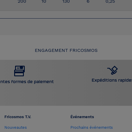
200
10
130
6
0,25
ENGAGEMENT FRICOSMOS
Expéditions rapide
entes formes de paiement
Fricosmos T.V.
Événements
Nouveautes
Prochains événements