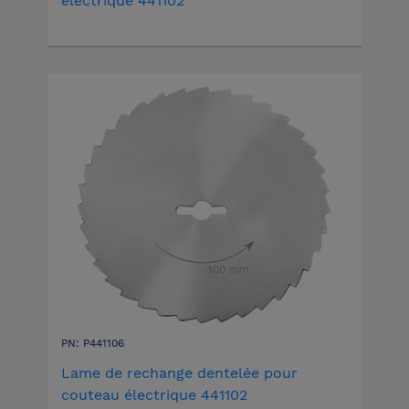
électrique 441102
PN: P441106
Lame de rechange dentelée pour
couteau électrique 441102