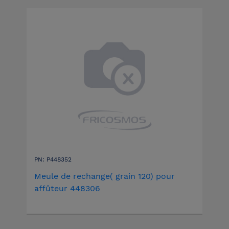
PN: P448352
Meule de rechange( grain 120) pour
affûteur 448306