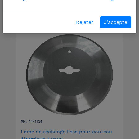
Filtres
Rejeter
J'accepte
PN: P441104
Lame de rechange lisse pour couteau