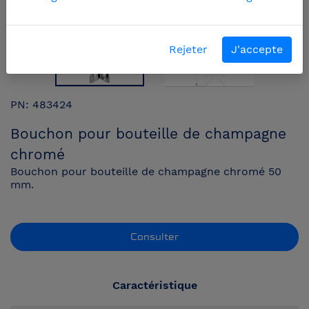
Rejeter
J'accepte
PN: 483424
Bouchon pour bouteille de champagne
chromé
Bouchon pour bouteille de champagne chromé 50
mm.
Consulter
Caractéristique