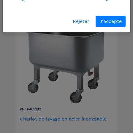
Rejeter
J'accepte
PN: P481082
Chariot de lavage en acier inoxydable