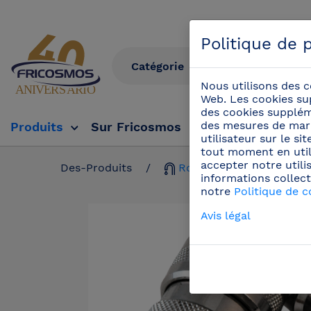
Politique de p
Nous utilisons des c
Web. Les cookies su
des cookies suppléme
des mesures de mark
Produits
Sur Fricosmos
Tv Fricosmos
Év
utilisateur sur le s
tout moment en util
accepter notre utili
Des-Produits
/
Robinets profesionnels
informations collect
notre
Politique de c
Avis légal