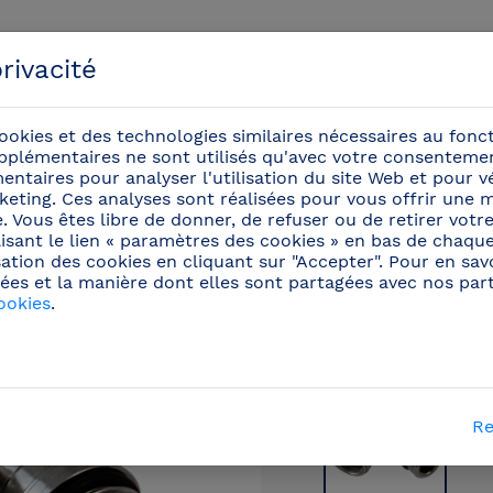
rivacité
ookies et des technologies similaires nécessaires au fon
pplémentaires ne sont utilisés qu'avec votre consentemen
ntaires pour analyser l'utilisation du site Web et pour vér
eting. Ces analyses sont réalisées pour vous offrir une m
énements
ite. Vous êtes libre de donner, de refuser ou de retirer vo
isant le lien « paramètres des cookies » en bas de chaqu
sation des cookies en cliquant sur "Accepter". Pour en savo
/
Pièces de rechange et accéssoirs pour robinets
(105)
ées et la manière dont elles sont partagées avec nos parte
ookies
.
Re