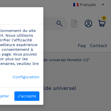
Français
0
ctionnement du site
t. Nous utilisons
ifier l'efficacité
eilleure expérience
Faq
Contact
tre consentement à
e page. Vous pouvez
ir plus sur les
/
Connecteur rapide universel femelle 1/2"
naires, veuillez lire
PN:
Configuration
464062
Connecteur rapide universel
femelle 1/2"
jeter
J'accepte
Connecteur rapide