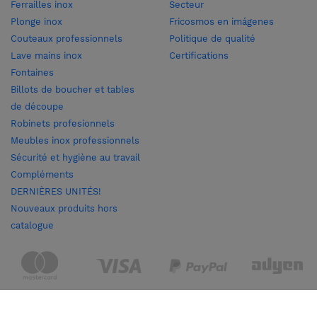
Ferrailles inox
Secteur
Plonge inox
Fricosmos en imágenes
Couteaux professionnels
Politique de qualité
Lave mains inox
Certifications
Fontaines
Billots de boucher et tables
de découpe
Robinets profesionnels
Meubles inox professionnels
Sécurité et hygiène au travail
Compléments
DERNIÈRES UNITÉS!
Nouveaux produits hors
catalogue