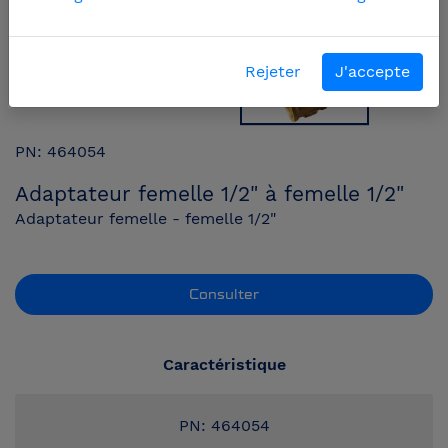
Rejeter
J'accepte
PN: 464054
Adaptateur femelle 1/2" à femelle 1/2"
Adaptateur femelle - femelle 1/2"
Consulter
Caractéristique
PN: 464054