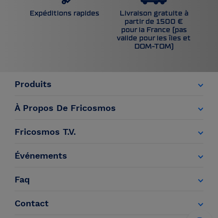
Livraison gratuite à
Expéditions rapides
partir de 1500 €
pour la France (pas
valide pour les îles et
DOM-TOM)
Produits
À Propos De Fricosmos
Fricosmos T.V.
Événements
Faq
Contact