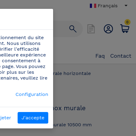
Français
0
ctionnement du site
t. Nous utilisons
ifier l'efficacité
eilleure expérience
Faq
Contact
tre consentement à
e page. Vous pouvez
ir plus sur les
Barre d'appui inox murale horizontale
naires, veuillez lire
PN:
Configuration
481650
Barre d'appui inox murale
horizontale
jeter
J'accepte
Barre d'appui inox murale 10500 mm