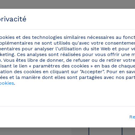
rivacité
ookies et des technologies similaires nécessaires au fon
pplémentaires ne sont utilisés qu'avec votre consentemen
ntaires pour analyser l'utilisation du site Web et pour vér
eting. Ces analyses sont réalisées pour vous offrir une m
énements
ite. Vous êtes libre de donner, de refuser ou de retirer vo
isant le lien « paramètres des cookies » en bas de chaqu
sation des cookies en cliquant sur "Accepter". Pour en savo
ène au travail
/
Barres d appui pour toilettes
(15)
/
ées et la manière dont elles sont partagées avec nos parte
ookies
.
Re