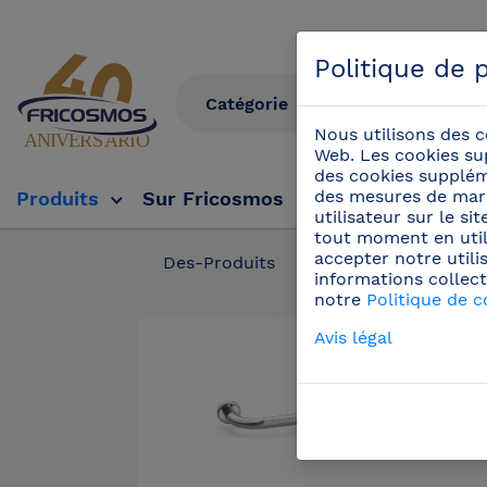
Politique de p
Nous utilisons des c
Web. Les cookies su
des cookies suppléme
des mesures de mark
Produits
Sur Fricosmos
Tv Fricosmos
Év
utilisateur sur le s
tout moment en util
accepter notre utili
Des-Produits
/
Sécurité et hygi
informations collect
notre
Politique de c
Avis légal