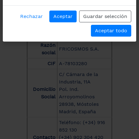
Política de cookies
Rechazar
Aceptar
Rechazar
Guardar selección
Aceptar
Aceptar todo
TITULAR DEL SITIO WEB
Razón
FRICOSMOS S.A.
social
CIF
A-78103280
C/ Cámara de la
Industria, 11A
Domicilio
Pol. Ind.
Social
Arroyomolinos
28938, Móstoles
Madrid, España
Teléfono: (+34) 916
852 130
Contacto
(+34) 902 304 420