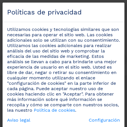
Español
Políticas de privacidad
Políticas de privacidad
0
Utilizamos cookies y tecnologías similares que son
Utilizamos cookies y tecnologías similares que son
necesarias para operar el sitio web. Las cookies
necesarias para operar el sitio web. Las cookies
adicionales solo se utilizan con su consentimiento.
adicionales solo se utilizan con su consentimiento.
Utilizamos las cookies adicionales para realizar
Utilizamos las cookies adicionales para realizar
análisis del uso del sitio web y comprobar la
análisis del uso del sitio web y comprobar la
eficacia de las medidas de marketing. Estos
eficacia de las medidas de marketing. Estos
análisis se llevan a cabo para brindarle una mejor
análisis se llevan a cabo para brindarle una mejor
experiencia de usuario en el sitio web. Usted es
experiencia de usuario en el sitio web. Usted es
libre de dar, negar o retirar su consentimiento en
libre de dar, negar o retirar su consentimiento en
cualquier momento utilizando el enlace
cualquier momento utilizando el enlace
Información Legal
"configuración de cookies" en la parte inferior de
"configuración de cookies" en la parte inferior de
cada página. Puede aceptar nuestro uso de
cada página. Puede aceptar nuestro uso de
cookies haciendo clic en "Aceptar". Para obtener
cookies haciendo clic en "Aceptar". Para obtener
más información sobre qué información se
más información sobre qué información se
recopila y cómo se comparte con nuestros socios,
recopila y cómo se comparte con nuestros socios,
Información Legal
lea nuestro
lea nuestro
Política de cookies
Política de cookies
.
.
Política de privacidad
Aviso legal
Aviso legal
Configuración
Configuración