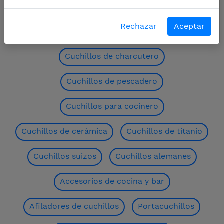
Rechazar
Aceptar
Cuchillos de carnicero
Cuchillos de charcutero
Cuchillos de pescadero
Cuchillos para cocinero
Cuchillos de cerámica
Cuchillos de titanio
Cuchillos suizos
Cuchillos alemanes
Accesorios de cocina y bar
Afiladores de cuchillos
Portacuchillos