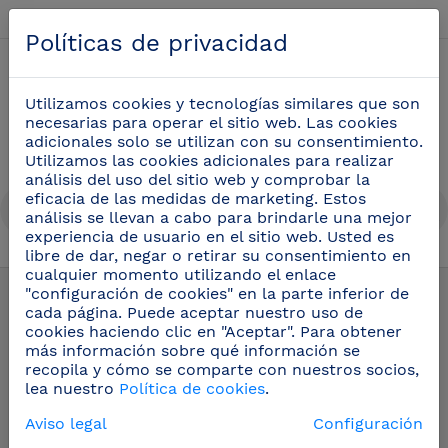
Español
Políticas de privacidad
0
Utilizamos cookies y tecnologías similares que son
necesarias para operar el sitio web. Las cookies
adicionales solo se utilizan con su consentimiento.
Utilizamos las cookies adicionales para realizar
análisis del uso del sitio web y comprobar la
eficacia de las medidas de marketing. Estos
análisis se llevan a cabo para brindarle una mejor
experiencia de usuario en el sitio web. Usted es
libre de dar, negar o retirar su consentimiento en
Productos
/
Mobiliario inox profesional
cualquier momento utilizando el enlace
"configuración de cookies" en la parte inferior de
cada página. Puede aceptar nuestro uso de
Mobiliario inox
cookies haciendo clic en "Aceptar". Para obtener
más información sobre qué información se
profesional
recopila y cómo se comparte con nuestros socios,
lea nuestro
Política de cookies
.
Aviso legal
Configuración
Mesas, armarios, taquillas y mostradores de acero