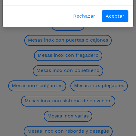
inoxidable.
Rechazar
Aceptar
Mesas inox
Mesas inox con puertas o cajones
Mesas inox con fregadero
Mesas inox con polietileno
Mesas inox colgantes
Mesas inox plegables
Mesas inox con sistema de elevacion
Mesas inox varias
Mesas inox con reborde y desagüe