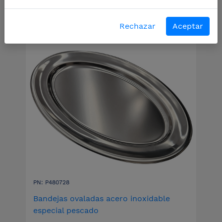
Rechazar
Aceptar
PN: P480728
Bandejas ovaladas acero inoxidable
especial pescado