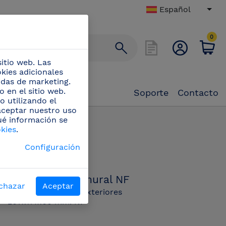
Español
0
itio web. Las
okies adicionales
didas de marketing.
 en el sitio web.
Soporte
Contacto
o utilizando el
 aceptar nuestro uso
ué información se
o inox mural NF
okies
.
PN:
Configuración
080656
Cenicero inox mural NF
chazar
Aceptar
Cenicero mural de exteriores
207x114x60 mm. NF