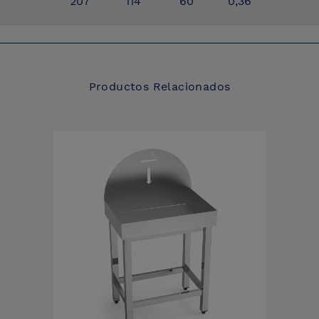
207
114
60
0,36
Productos Relacionados