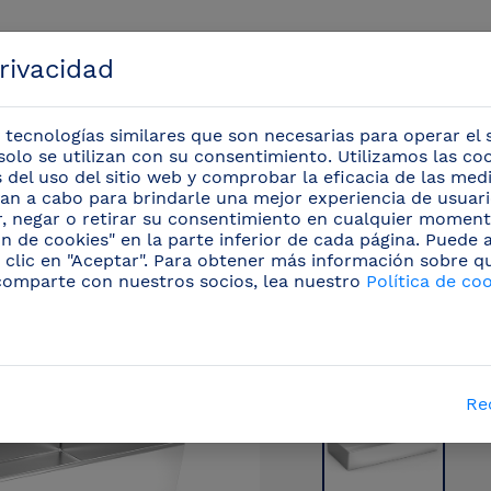
privacidad
 tecnologías similares que son necesarias para operar el s
solo se utilizan con su consentimiento. Utilizamos las co
is del uso del sitio web y comprobar la eficacia de las me
evan a cabo para brindarle una mejor experiencia de usuario
Eventos
r, negar o retirar su consentimiento en cualquier moment
n de cookies" en la parte inferior de cada página. Puede
 clic en "Aceptar". Para obtener más información sobre q
Complementos
/
Ceniceros inox
(6)
/
Cenicer
comparte con nuestros socios, lea nuestro
Política de co
Re