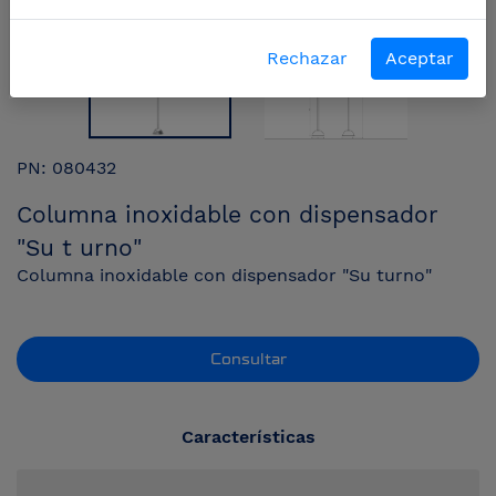
Rechazar
Aceptar
PN: 080432
Columna inoxidable con dispensador
"Su t urno"
Columna inoxidable con dispensador "Su turno"
Consultar
Características