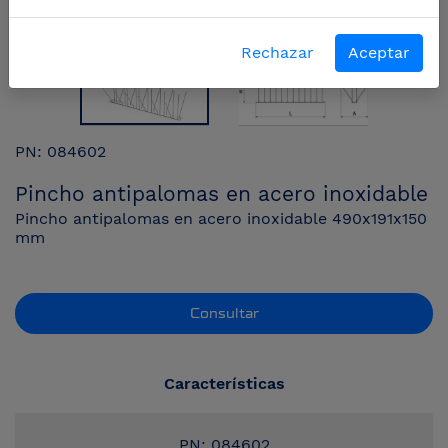
Rechazar
Aceptar
PN: 084602
Pincho antipalomas en acero inoxidable
Pincho antipalomas en acero inoxidable 490x191x150
mm
Consultar
Características
PN: 084602