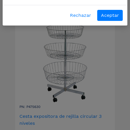
Rechazar
Aceptar
PN: P475630
Cesta expositora de rejilla circular 3
niveles