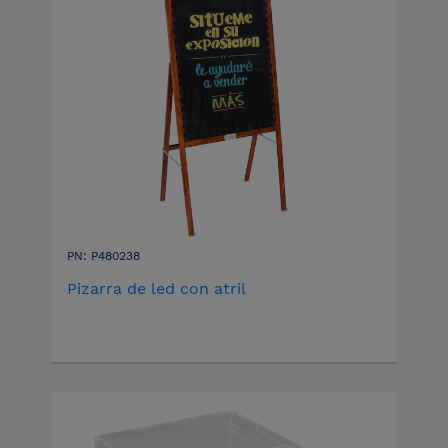
PN: P480238
Pizarra de led con atril