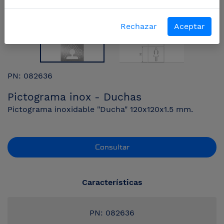
Rechazar
Aceptar
PN: 082636
Pictograma inox - Duchas
Pictograma inoxidable "Ducha" 120x120x1.5 mm.
Consultar
Características
PN: 082636