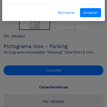
Rechazar
Aceptar
PN: 082642
Pictograma inox - Parking
Pictograma inoxidable "Parking" 120x120x1.5 mm.
Consultar
Características
PN: 082642