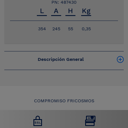
PN: 487430
354
245
55
0,35
Descripción General
COMPROMISO FRICOSMOS