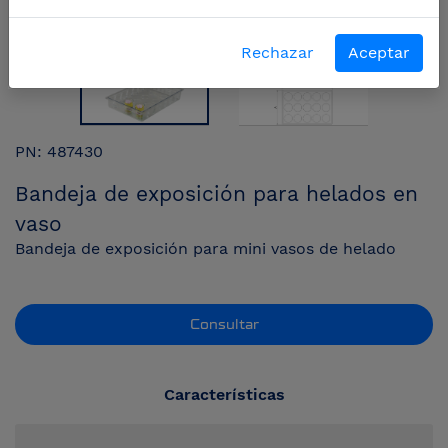
Rechazar
Aceptar
PN: 487430
Bandeja de exposición para helados en
vaso
Bandeja de exposición para mini vasos de helado
Consultar
Características