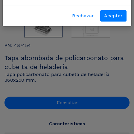
Rechazar
Aceptar
PN: 487454
Tapa abombada de policarbonato para
cube ta de heladería
Tapa policarbonato para cubeta de heladería
360x250 mm.
Consultar
Características