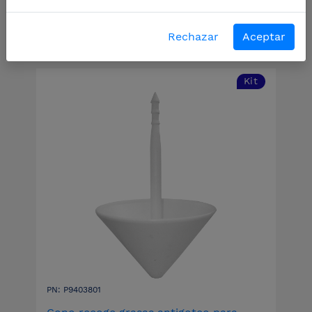
Filtros
Rechazar
Aceptar
Kit
PN: P9403801