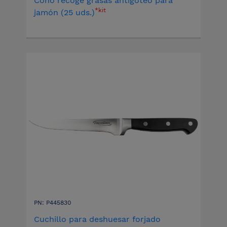
Cono recoge grasas antigoteo para
*kit
jamón (25 uds.)
PN: P445830
Cuchillo para deshuesar forjado