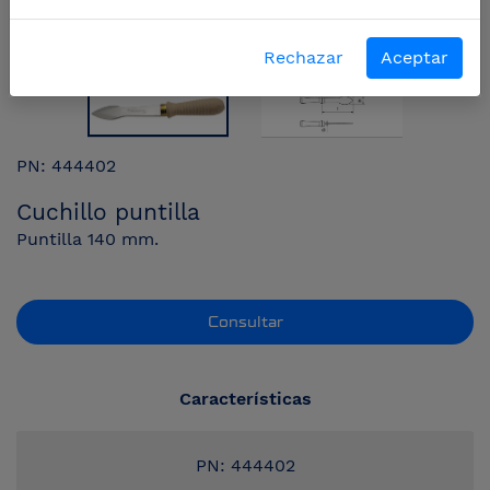
Rechazar
Aceptar
PN: 444402
Cuchillo puntilla
Puntilla 140 mm.
Consultar
Características
PN: 444402