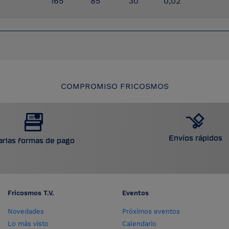
165
85
30
0,02
COMPROMISO FRICOSMOS
Envíos rápidos
arias formas de pago
Fricosmos T.V.
Eventos
Novedades
Próximos eventos
Lo más visto
Calendario