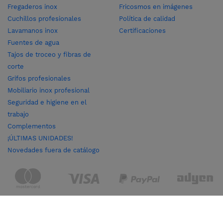
Fregaderos inox
Fricosmos en imágenes
Cuchillos profesionales
Política de calidad
Lavamanos inox
Certificaciones
Fuentes de agua
Tajos de troceo y fibras de
corte
Grifos profesionales
Mobiliario inox profesional
Seguridad e higiene en el
trabajo
Complementos
¡ÚLTIMAS UNIDADES!
Novedades fuera de catálogo