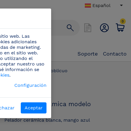
Español
0
itio web. Las
okies adicionales
didas de marketing.
 en el sitio web.
Soporte
Contacto
o utilizando el
 aceptar nuestro uso
ué información se
r de cerámica modelo oblicuo
okies
.
PN:
Configuración
446122
Pelador de cerámica modelo
chazar
Aceptar
oblicuo
Pelador cerámica blanca, mango azul