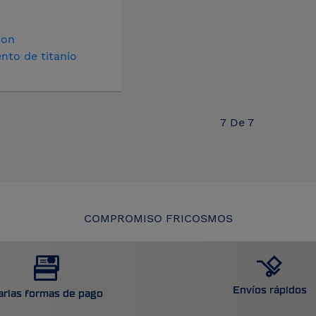
con
nto de titanio
7
De
7
COMPROMISO FRICOSMOS
Envíos rápidos
arias formas de pago