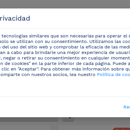
privacidad
 tecnologías similares que son necesarias para operar el s
solo se utilizan con su consentimiento. Utilizamos las co
is del uso del sitio web y comprobar la eficacia de las me
evan a cabo para brindarle una mejor experiencia de usuario
Eventos
r, negar o retirar su consentimiento en cualquier moment
n de cookies" en la parte inferior de cada página. Puede
 clic en "Aceptar". Para obtener más información sobre q
ctos
/
Cuchillos profesionales
/
Cuchillos de tit
comparte con nuestros socios, lea nuestro
Política de co
Cuchillos de titanio
Re