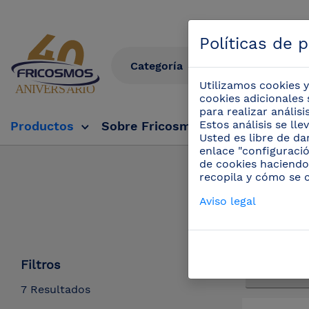
Políticas de 
Utilizamos cookies y
cookies adicionales 
para realizar anális
Estos análisis se ll
Productos
Sobre Fricosmos
Fricosmos Tv
Usted es libre de da
enlace "configuració
de cookies haciendo
Produ
recopila y cómo se 
Aviso legal
Filtros
7 Resultados