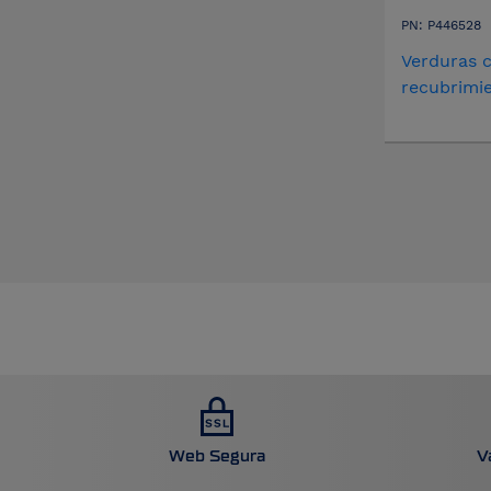
PN: P446528
Verduras 
recubrimie
Web Segura
V