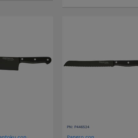
PN: P446524
Santoku con
Panero con