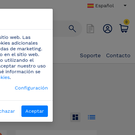
Español
0
itio web. Las
okies adicionales
didas de marketing.
 en el sitio web.
Soporte
Contacto
o utilizando el
 aceptar nuestro uso
ué información se
anio
(7)
okies
.
Configuración
chazar
Aceptar