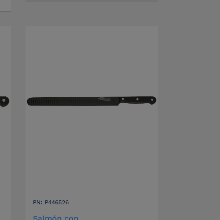
PN: P446526
Salmón con