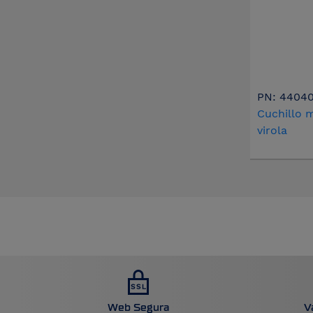
PN: 4404
Cuchillo 
virola
Web Segura
V