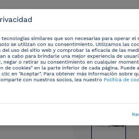
privacidad
 tecnologías similares que son necesarias para operar el s
solo se utilizan con su consentimiento. Utilizamos las co
is del uso del sitio web y comprobar la eficacia de las me
evan a cabo para brindarle una mejor experiencia de usuario
Eventos
r, negar o retirar su consentimiento en cualquier moment
n de cookies" en la parte inferior de cada página. Puede
 clic en "Aceptar". Para obtener más información sobre q
chillos profesionales
/
Cuchillos para cocinero
(48)
comparte con nuestros socios, lea nuestro
Política de co
Re