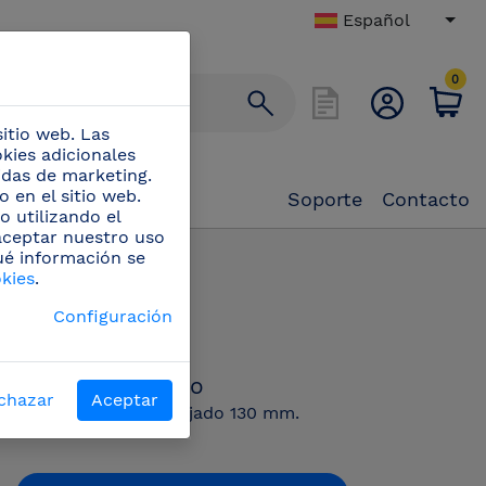
Español
0
itio web. Las
okies adicionales
didas de marketing.
 en el sitio web.
Soporte
Contacto
o utilizando el
 aceptar nuestro uso
ué información se
/
Cocinero forjado
okies
.
PN:
Configuración
440202
Cocinero forjado
chazar
Aceptar
Modelo cocinero forjado 130 mm.