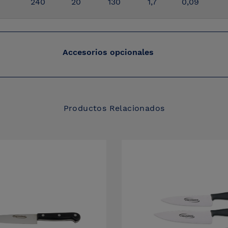
240
20
130
1,7
0,09
Accesorios opcionales
Productos Relacionados