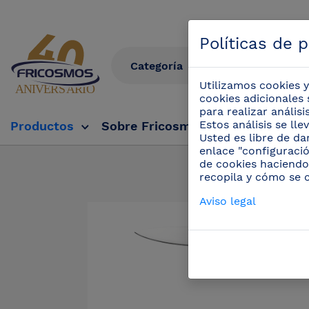
Políticas de 
Utilizamos cookies y
cookies adicionales 
para realizar anális
Estos análisis se ll
Productos
Sobre Fricosmos
Fricosmos Tv
Usted es libre de da
enlace "configuració
de cookies haciendo
Productos
/
Cu
recopila y cómo se 
Aviso legal