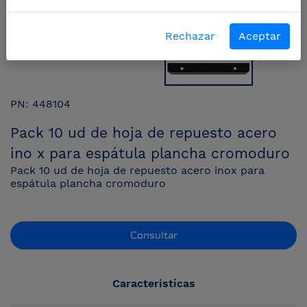
Rechazar
Aceptar
PN: 448104
Pack 10 ud de hoja de repuesto acero
ino x para espátula plancha cromoduro
Pack 10 ud de hoja de repuesto acero inox para
espátula plancha cromoduro
Consultar
Características